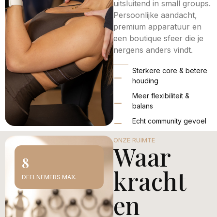
uitsluitend in small groups.
Persoonlijke aandacht,
premium apparatuur en
een boutique sfeer die je
nergens anders vindt.
Sterkere core & betere
houding
Meer flexibiliteit &
balans
Echt community gevoel
ONZE RUIMTE
Waar
8
kracht
DEELNEMERS MAX.
en