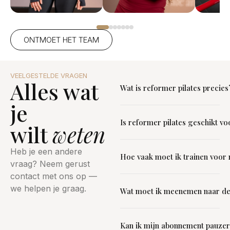
ONTMOET HET TEAM
VEELGESTELDE VRAGEN
Alles wat
Wat is reformer pilates precies
je
Reformer pilates is een vorm
Is reformer pilates geschikt v
van pilates waarbij je traint
wilt
weten
op een speciaal apparaat —
Absoluut! Reformer pilates is
de reformer. Dit glijdende
Heb je een andere
Hoe vaak moet ik trainen voor 
juist heel geschikt voor
platform met verstelbare
vraag? Neem gerust
beginners. De machine
veren biedt weerstand
contact met ons op —
We raden aan om minimaal
ondersteunt je lichaam en de
waarmee je gecontroleerd
we helpen je graag.
Wat moet ik meenemen naar de
2x per week te trainen voor
weerstand is volledig
kracht, flexibiliteit en balans
merkbaar resultaat. Na 4-6
aanpasbaar. Onze
traint. Het is effectiever dan
Draag comfortabele,
weken merk je
instructeurs begeleiden je
mat-pilates omdat je in meer
Kan ik mijn abonnement pauze
aansluitende sportkleding.
verbeteringen in je houding,
stap voor stap en passen
posities kunt trainen en de