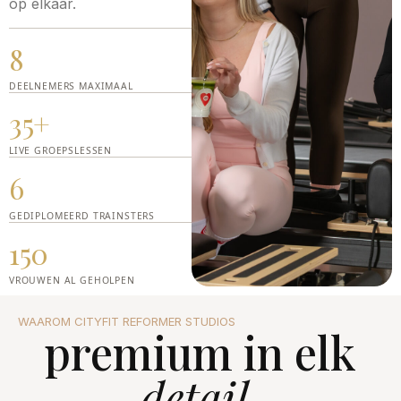
op elkaar.
8
DEELNEMERS MAXIMAAL
35+
LIVE GROEPSLESSEN
6
GEDIPLOMEERD TRAINSTERS
150
VROUWEN AL GEHOLPEN
WAAROM CITYFIT REFORMER STUDIOS
premium in elk
detail
.