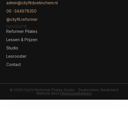
admin@cityfitdoetinchem.nl
06 -344978350
@cityfit.reformer
NAVIGATIE
Reformer Pilates
Lessen & Prijzen
Studio
Lesrooster
Contact
© 2026 CityFit Reformer Pilates Studio
Doetinchem, Nederland
Website door
Fitnessmarketeers