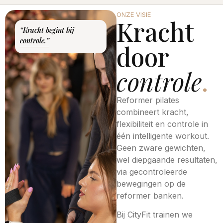
ONZE VISIE
Kracht
“Kracht begint bij
controle.”
door
controle
.
Reformer pilates
combineert kracht,
flexibiliteit en controle in
één intelligente workout.
Geen zware gewichten,
wel diepgaande resultaten,
via gecontroleerde
bewegingen op de
reformer banken.
Bij CityFit trainen we