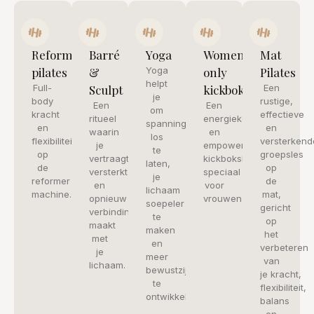
Reformer
Barré
Yoga
Women
Mat
pilates
&
Yoga
only
Pilates
helpt
Full-
Sculpt
kickboksen
Een
je
body
rustige,
Een
Een
om
kracht
effectieve
ritueel
energieke
spanning
en
en
waarin
en
los
flexibiliteit
versterkend
je
empowering
te
op
groepsles
vertraagt,
kickboksles
laten,
de
op
versterkt
speciaal
je
reformer
de
en
voor
lichaam
machine.
mat,
opnieuw
vrouwen.
soepeler
gericht
verbinding
te
op
maakt
maken
het
met
en
verbeteren
je
meer
van
lichaam.
bewustzijn
je kracht,
te
flexibiliteit,
ontwikkelen.
balans